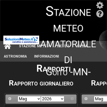
Stazione
meteo
amatoriale
STAZIONE METEO
METEO
CLIMA
di
ASTRONOMIA
INFORMAZIONI
Rapporti
Goito -MN-
Rapporto giornaliero
Rapp