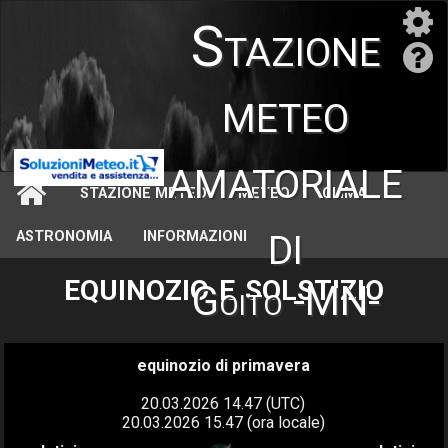
Stazione
meteo
amatoriale
STAZIONE METEO
METEO
CLIMA
di
ASTRONOMIA
INFORMAZIONI
equinozio e solstizio
Goito -MN-
equinozio di primavera
20.03.2026 14.47 (UTC)
20.03.2026 15.47 (ora locale)