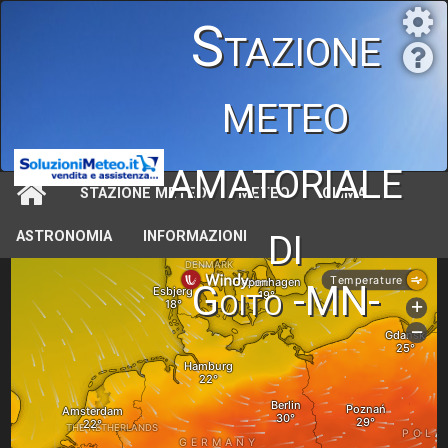
Stazione
meteo
amatoriale
STAZIONE METEO
METEO
CLIMA
di
ASTRONOMIA
INFORMAZIONI
Goito -MN-