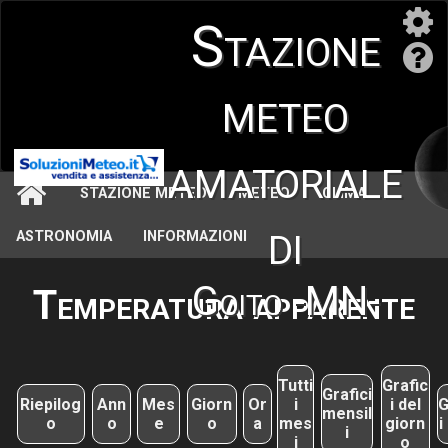
Stazione
meteo
amatoriale
STAZIONE METEO
METEO
CLIMA
di
ASTRONOMIA
INFORMAZIONI
Goito -MN-
Temperatura apparente
Tutti
Grafic
Grafici
Riepilog
Ann
Mes
Giorn
Or
i
i del
G
mensil
o
o
e
o
a
mes
giorn
i
i
i
o