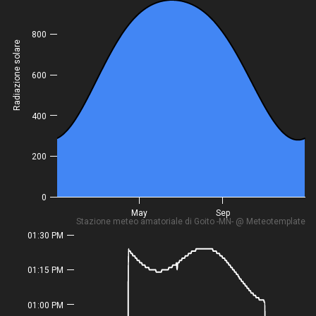
800
Radiazione solare
600
400
200
0
May
Sep
Stazione meteo amatoriale di Goito -MN- @ Meteotemplate
01:30 PM
01:15 PM
01:00 PM