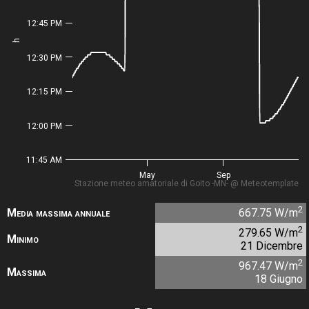
12:45 PM
h
12:30 PM
12:15 PM
12:00 PM
11:45 AM
May
Sep
Stazione meteo amatoriale di Goito -MN- @ Meteotemplate
2
Media massima annuale
667.75 W/m
2
279.65 W/m
Minimo
21 Dicembre
2
967.47 W/m
Massima
18 Giugno