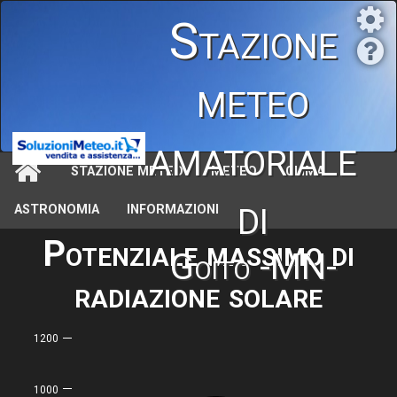
Stazione
meteo
amatoriale
STAZIONE METEO
METEO
CLIMA
di
ASTRONOMIA
INFORMAZIONI
Potenziale massimo di
Goito -MN-
radiazione solare
1200
1000