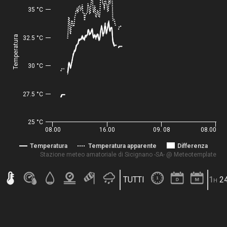
35 °C
Temperatura
32.5 °C
30 °C
27.5 °C
25 °C
08.00
16.00
09. 08
08.00
Temperatura
Temperatura apparente
Differenza
Stazione meteo amatoriale di Sicignano -SA- @ Meteotemplate
TUTTI
1h
2