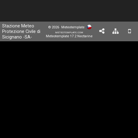
Stazione Meteo
© 2026
Meteotemplate
Protezione Civile di
meteotemplate.com
Sicignano -SA-
Meteotemplate 17.2 Nectarine