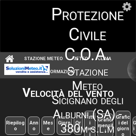
Protezione
Civile
C.O.A.
STAZIONE METEO
METEO
CLIMA
Stazione
ASTRONOMIA
INFORMAZIONI
Meteo
Velocità del vento
Sicignano degli
Alburni (SA) -
Tutti
Grafic
Grafici
Riepilog
Ann
Mes
Giorn
Or
i
i del
G
380m s.l.m
mensil
o
o
e
o
a
mes
giorn
i
i
i
o