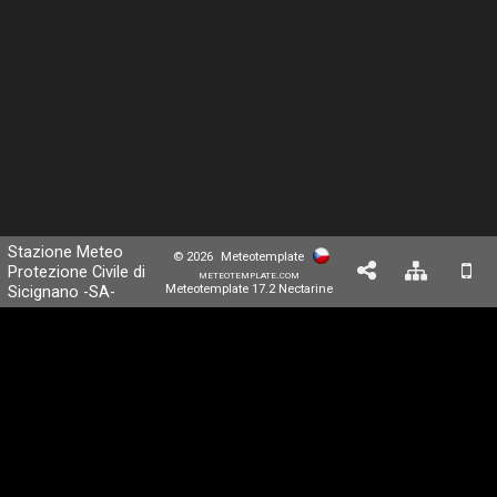
Stazione Meteo
© 2026
Meteotemplate
Protezione Civile di
meteotemplate.com
Sicignano -SA-
Meteotemplate 17.2 Nectarine