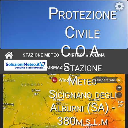
Protezione
Civile
C.O.A.
STAZIONE METEO
METEO
CLIMA
Stazione
ASTRONOMIA
INFORMAZIONI
Meteo
Sicignano degli
Alburni (SA) -
380m s.l.m