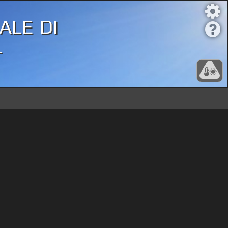
ale di
-